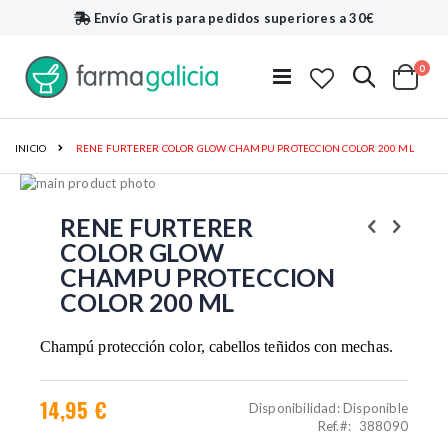
Envío Gratis
para pedidos superiores a 30€
artí
0
Buscar
Toggle
Cart
Nav
INICIO
RENE FURTERER COLOR GLOW CHAMPU PROTECCION COLOR 200 ML
Saltar
al
Saltar
final
al
RENE FURTERER
de
comienzo
COLOR GLOW
la
de
CHAMPU PROTECCION
galería
la
de
galería
COLOR 200 ML
imágenes
de
imágenes
Champú protección color, cabellos teñidos con mechas.
14,95 €
Disponibilidad:
Disponible
Ref.
388090