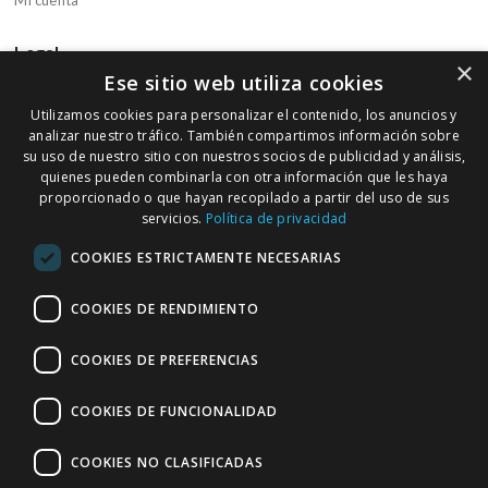
Mi cuenta
Legal
×
Ese sitio web utiliza cookies
Aviso legal
Utilizamos cookies para personalizar el contenido, los anuncios y
Política de privacidad
analizar nuestro tráfico. También compartimos información sobre
Política de cookies
su uso de nuestro sitio con nuestros socios de publicidad y análisis,
quienes pueden combinarla con otra información que les haya
Condiciones de compra
proporcionado o que hayan recopilado a partir del uso de sus
servicios.
Política de privacidad
Boletín informativo
COOKIES ESTRICTAMENTE NECESARIAS
Regístrate en nuestra Newsletter para recibir ofertas y promociones
de nuestra parafarmacia
COOKIES DE RENDIMIENTO
COOKIES DE PREFERENCIAS
Introduzca su dirección de correo electrónico
COOKIES DE FUNCIONALIDAD
SUSCRIBIRSE
COOKIES NO CLASIFICADAS
Inscríbase