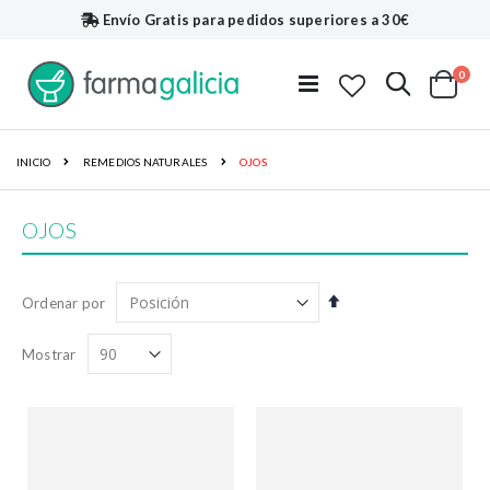
Envío Gratis
para pedidos superiores a 30€
artí
0
Buscar
Toggle
Cart
Nav
INICIO
REMEDIOS NATURALES
OJOS
OJOS
Fijar
Ordenar por
Dirección
Descendente
Mostrar