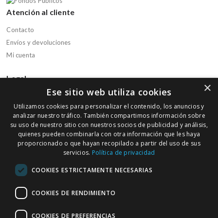
Atención al cliente
Contacto
Envíos y devoluciones
Mi cuenta
Legal
×
Ese sitio web utiliza cookies
Aviso legal
Utilizamos cookies para personalizar el contenido, los anuncios y
Política de privacidad
analizar nuestro tráfico. También compartimos información sobre
Política de cookies
su uso de nuestro sitio con nuestros socios de publicidad y análisis,
quienes pueden combinarla con otra información que les haya
Condiciones de compra
proporcionado o que hayan recopilado a partir del uso de sus
servicios.
Política de privacidad
Boletín informativo
COOKIES ESTRICTAMENTE NECESARIAS
Regístrate en nuestra Newsletter para recibir ofertas y promociones
de nuestra parafarmacia
COOKIES DE RENDIMIENTO
COOKIES DE PREFERENCIAS