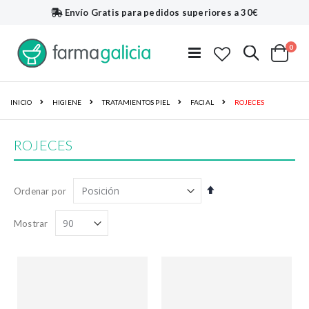
Envío Gratis
para pedidos superiores a 30€
artí
0
Buscar
Toggle
Cart
Nav
INICIO
HIGIENE
TRATAMIENTOS PIEL
FACIAL
ROJECES
ROJECES
Fijar
Ordenar por
Dirección
Descendente
Mostrar