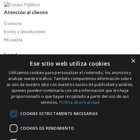
Atención al cliente
Contacto
Envíos y devoluciones
Mi cuenta
Legal
×
Ese sitio web utiliza cookies
Aviso legal
Utilizamos cookies para personalizar el contenido, los anuncios y
Política de privacidad
analizar nuestro tráfico. También compartimos información sobre
Política de cookies
su uso de nuestro sitio con nuestros socios de publicidad y análisis,
quienes pueden combinarla con otra información que les haya
Condiciones de compra
proporcionado o que hayan recopilado a partir del uso de sus
servicios.
Política de privacidad
Boletín informativo
COOKIES ESTRICTAMENTE NECESARIAS
Regístrate en nuestra Newsletter para recibir ofertas y promociones
de nuestra parafarmacia
COOKIES DE RENDIMIENTO