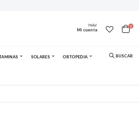
Hola!
artí
0
Mi cuenta
Cart
BUSCAR
ITAMINAS
SOLARES
ORTOPEDIA