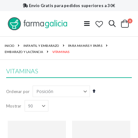
Envío Gratis
para pedidos superiores a 30€
artí
0
Buscar
Toggle
Cart
Nav
INICIO
INFANTIL Y EMBARAZO
PARA MAMÁS Y PAPÁS
EMBARAZO Y LACTANCIA
VITAMINAS
VITAMINAS
Fijar
Ordenar por
Dirección
Descendente
Mostrar