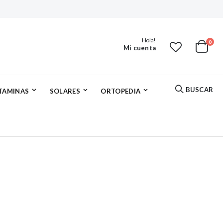
Hola!
artí
0
Mi cuenta
Cart
BUSCAR
ITAMINAS
SOLARES
ORTOPEDIA