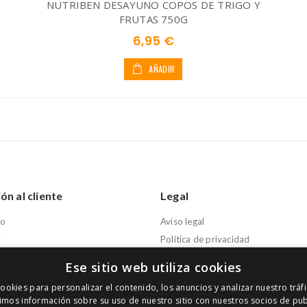
NUTRIBEN DESAYUNO COPOS DE TRIGO Y
FRUTAS 750G
6,95 €
AÑADIR
ón al cliente
Legal
to
Aviso legal
y
Política de privacidad
iones
Política de cookies
Ese sitio web utiliza cookies
ta
Condiciones de compra
ookies para personalizar el contenido, los anuncios y analizar nuestro trá
mos información sobre su uso de nuestro sitio con nuestros socios de pub