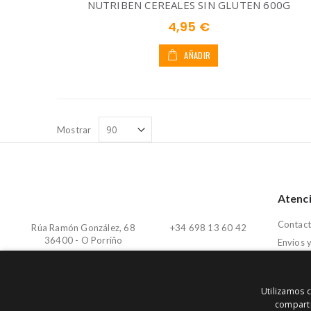
NUTRIBEN CEREALES SIN GLUTEN 600G
4,95 €
AÑADIR
Mostrar
Atenci
Contac
Rúa Ramón González, 68
+34 698 13 60 42
36400 - O Porriño
Envíos 
devoluc
info@farmagalicia.com
Lunes - Sábado de 10:30h
- 20:00h
Mi cuen
Utilizamos c
comparti