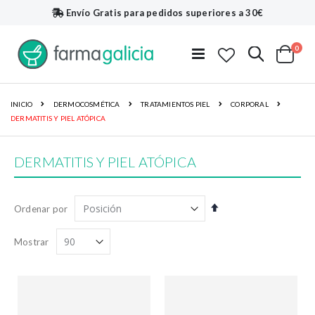
Envío Gratis
para pedidos superiores a 30€
artí
0
Buscar
Toggle
Cart
Nav
INICIO
DERMOCOSMÉTICA
TRATAMIENTOS PIEL
CORPORAL
DERMATITIS Y PIEL ATÓPICA
DERMATITIS Y PIEL ATÓPICA
Fijar
Ordenar por
Dirección
Descendente
Mostrar