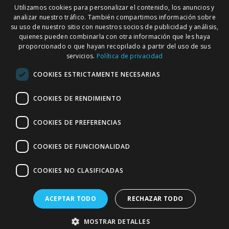
Utilizamos cookies para personalizar el contenido, los anuncios y
Política de privacidad
analizar nuestro tráfico. También compartimos información sobre
Política de cookies
su uso de nuestro sitio con nuestros socios de publicidad y análisis,
Condiciones de compra
quienes pueden combinarla con otra información que les haya
proporcionado o que hayan recopilado a partir del uso de sus
servicios.
Política de privacidad
Boletín informativo
COOKIES ESTRICTAMENTE NECESARIAS
Regístrate en nuestra Newsletter para recibir ofertas y promociones
de nuestra parafarmacia
COOKIES DE RENDIMIENTO
COOKIES DE PREFERENCIAS
Introduzca su dirección de correo electrónico
COOKIES DE FUNCIONALIDAD
SUSCRIBIRSE
COOKIES NO CLASIFICADAS
Inscríbase
a
nuestro
ACEPTAR TODO
RECHAZAR TODO
boletín
de
© FarmaGalicia. 2020.
MOSTRAR DETALLES
noticias: