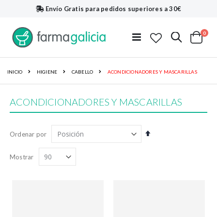
Envío Gratis
para pedidos superiores a 30€
artí
0
Buscar
Toggle
Cart
Nav
INICIO
HIGIENE
CABELLO
ACONDICIONADORES Y MASCARILLAS
ACONDICIONADORES Y MASCARILLAS
Fijar
Ordenar por
Dirección
Descendente
Mostrar