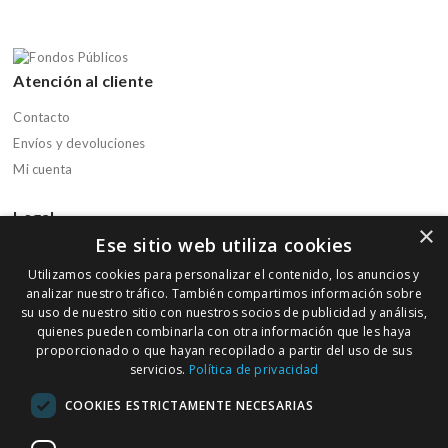
Atención al cliente
Contacto
Envíos y devoluciones
Mi cuenta
Legal
×
Ese sitio web utiliza cookies
Aviso legal
Utilizamos cookies para personalizar el contenido, los anuncios y
Política de privacidad
analizar nuestro tráfico. También compartimos información sobre
Política de cookies
su uso de nuestro sitio con nuestros socios de publicidad y análisis,
quienes pueden combinarla con otra información que les haya
Condiciones de compra
proporcionado o que hayan recopilado a partir del uso de sus
servicios.
Política de privacidad
Boletín informativo
COOKIES ESTRICTAMENTE NECESARIAS
Regístrate en nuestra Newsletter para recibir ofertas y promociones
de nuestra parafarmacia