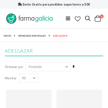
Envío Gratis
para pedidos superiores a 30€
artí
0
Buscar
Toggle
Cart
Nav
INICIO
REMEDIOS NATURALES
ADELGAZAR
ADELGAZAR
Fijar
Ordenar por
Dirección
Descendente
Mostrar