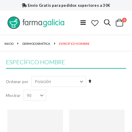
Envío Gratis
para pedidos superiores a 30€
artí
0
Buscar
Toggle
Cart
Nav
INICIO
DERMOCOSMÉTICA
ESPECÍFICO HOMBRE
ESPECÍFICO HOMBRE
Fijar
Ordenar por
Dirección
Descendente
Mostrar