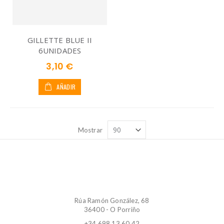
GILLETTE BLUE II
6UNIDADES
3,10 €
AÑADIR
Mostrar
Rúa Ramón González, 68
36400 - O Porriño
+34 698 13 60 42