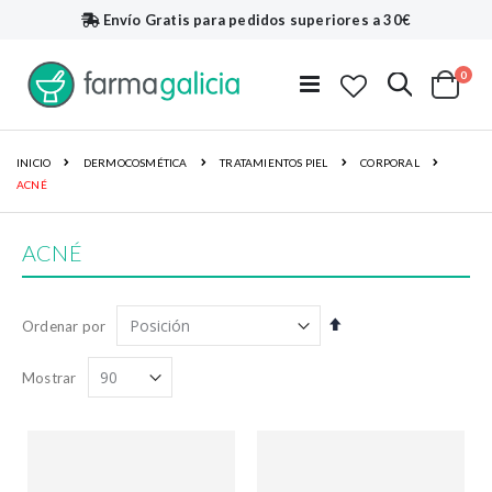
Envío Gratis
para pedidos superiores a 30€
artí
0
Buscar
Toggle
Cart
Nav
INICIO
DERMOCOSMÉTICA
TRATAMIENTOS PIEL
CORPORAL
ACNÉ
ACNÉ
Fijar
Ordenar por
Dirección
Descendente
Mostrar