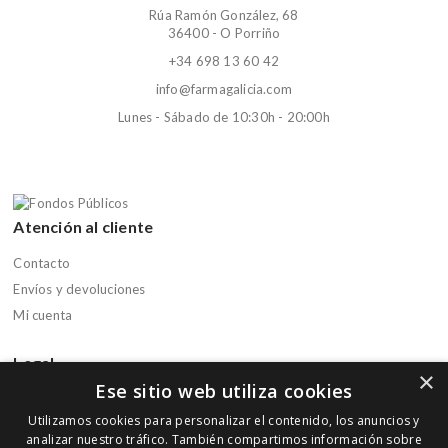
Rúa Ramón González, 68
36400 - O Porriño
+34 698 13 60 42
info@farmagalicia.com
Lunes - Sábado de 10:30h - 20:00h
Atención al cliente
Contacto
Envíos y devoluciones
Mi cuenta
Legal
×
Ese sitio web utiliza cookies
Aviso legal
Utilizamos cookies para personalizar el contenido, los anuncios y
Política de privacidad
analizar nuestro tráfico. También compartimos información sobre