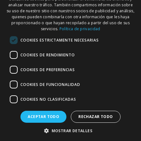
CAUDALIE VINOCRUSH
CAUDALIE VINOCRUSH
analizar nuestro tráfico. También compartimos información sobre
CREMA CON COLOR
CREMA CON COLOR
su uso de nuestro sitio con nuestros socios de publicidad y análisis,
TONO 2 30 ML
TONO 3 30 ML
quienes pueden combinarla con otra información que les haya
27,85 €
27,85 €
proporcionado o que hayan recopilado a partir del uso de sus
servicios.
Política de privacidad
AÑADIR
AÑADIR
COOKIES ESTRICTAMENTE NECESARIAS
COOKIES DE RENDIMIENTO
COOKIES DE PREFERENCIAS
COOKIES DE FUNCIONALIDAD
COOKIES NO CLASIFICADAS
ACEPTAR TODO
RECHAZAR TODO
CAUDALIE VINOCRUSH
DEXERYL PACK CREMA
CREMA CON COLOR
2X500 ML
MOSTRAR DETALLES
TONO 4 30 ML
22,50 €