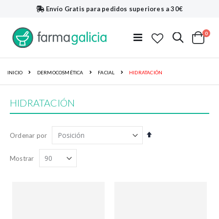
Envío Gratis
para pedidos superiores a 30€
artí
0
Buscar
Toggle
Cart
Nav
INICIO
DERMOCOSMÉTICA
FACIAL
HIDRATACIÓN
HIDRATACIÓN
Fijar
Ordenar por
Dirección
Descendente
Mostrar