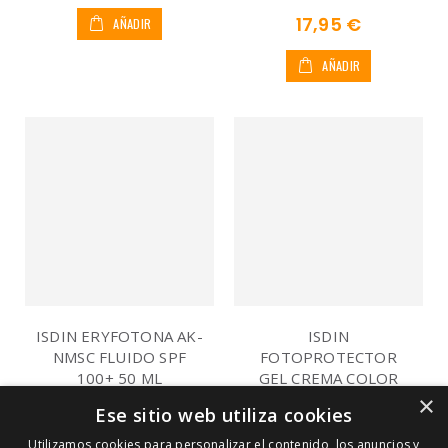
17,95 €
AÑADIR
AÑADIR
ISDIN ERYFOTONA AK-
ISDIN
NMSC FLUIDO SPF
FOTOPROTECTOR
100+ 50 ML
GEL CREMA COLOR
SPF50+ 50 ML
×
26,95 €
Ese sitio web utiliza cookies
28,70 €
Utilizamos cookies para personalizar el contenido, los anuncios y