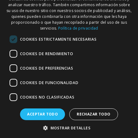
AÑADIR
analizar nuestro tráfico. También compartimos información sobre
AÑADIR
su uso de nuestro sitio con nuestros socios de publicidad y análisis,
quienes pueden combinarla con otra información que les haya
proporcionado o que hayan recopilado a partir del uso de sus
servicios.
Política de privacidad
COOKIES ESTRICTAMENTE NECESARIAS
COOKIES DE RENDIMIENTO
COOKIES DE PREFERENCIAS
COOKIES DE FUNCIONALIDAD
ISDIN
PRANAROM AROMAPIC
FOTOPROTECTOR
CITRONELA SPRAY
COOKIES NO CLASIFICADAS
GEL CREMA DRY
75ML
TOUCH SPF 50+ 50 ML
14,70 €
ACEPTAR TODO
RECHAZAR TODO
29,90 €
AÑADIR
MOSTRAR DETALLES
AÑADIR