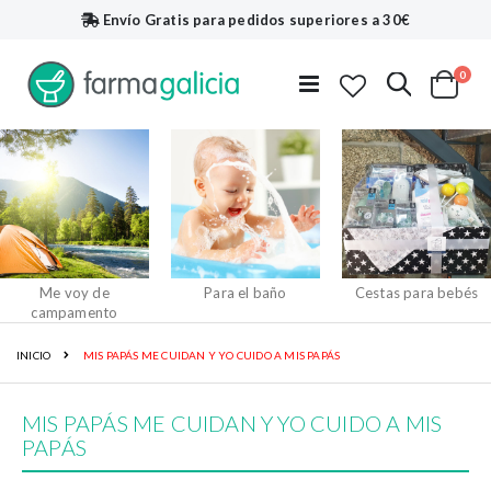
Envío Gratis
para pedidos superiores a 30€
artí
0
Buscar
Toggle
Cart
Nav
Me voy de
Para el baño
Cestas para bebés
campamento
INICIO
MIS PAPÁS ME CUIDAN Y YO CUIDO A MIS PAPÁS
MIS PAPÁS ME CUIDAN Y YO CUIDO A MIS
PAPÁS