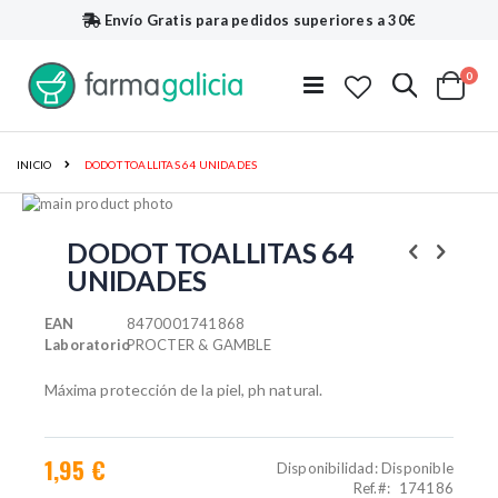
Envío Gratis
para pedidos superiores a 30€
artí
0
Buscar
Toggle
Cart
Nav
INICIO
DODOT TOALLITAS 64 UNIDADES
Saltar
al
Saltar
final
al
DODOT TOALLITAS 64
de
comienzo
UNIDADES
la
de
galería
la
de
galería
EAN
8470001741868
imágenes
de
Laboratorio
PROCTER & GAMBLE
imágenes
Máxima protección de la piel, ph natural.
1,95 €
Disponibilidad:
Disponible
Ref.
174186