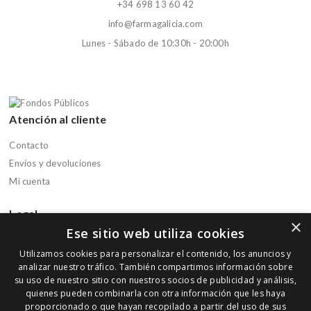
+34 698 13 60 42
info@farmagalicia.com
Lunes - Sábado de 10:30h - 20:00h
Atención al cliente
Contacto
Envíos y devoluciones
Mi cuenta
Legal
×
Ese sitio web utiliza cookies
Aviso legal
Utilizamos cookies para personalizar el contenido, los anuncios y
Política de privacidad
analizar nuestro tráfico. También compartimos información sobre
Política de cookies
su uso de nuestro sitio con nuestros socios de publicidad y análisis,
quienes pueden combinarla con otra información que les haya
Condiciones de compra
proporcionado o que hayan recopilado a partir del uso de sus