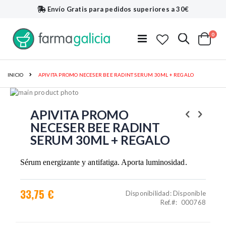
Envío Gratis
para pedidos superiores a 30€
artí
0
Buscar
Toggle
Cart
Nav
INICIO
APIVITA PROMO NECESER BEE RADINT SERUM 30ML + REGALO
Saltar
al
Saltar
final
al
APIVITA PROMO
de
comienzo
NECESER BEE RADINT
la
de
SERUM 30ML + REGALO
galería
la
de
galería
imágenes
de
Sérum energizante y antifatiga. Aporta luminosidad.
imágenes
33,75 €
Disponibilidad:
Disponible
Ref.
000768