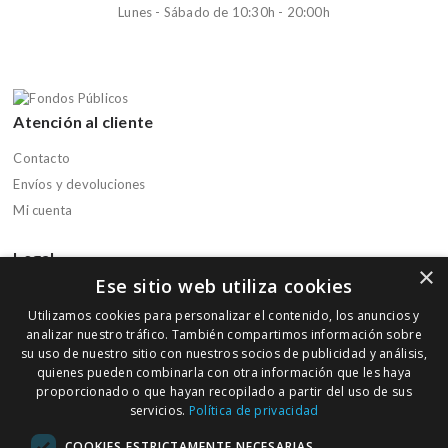
Lunes - Sábado de 10:30h - 20:00h
Atención al cliente
Contacto
Envíos y devoluciones
Mi cuenta
Legal
×
Ese sitio web utiliza cookies
Aviso legal
Utilizamos cookies para personalizar el contenido, los anuncios y
Política de privacidad
analizar nuestro tráfico. También compartimos información sobre
Política de cookies
su uso de nuestro sitio con nuestros socios de publicidad y análisis,
quienes pueden combinarla con otra información que les haya
Condiciones de compra
proporcionado o que hayan recopilado a partir del uso de sus
servicios.
Política de privacidad
Boletín informativo
COOKIES ESTRICTAMENTE NECESARIAS